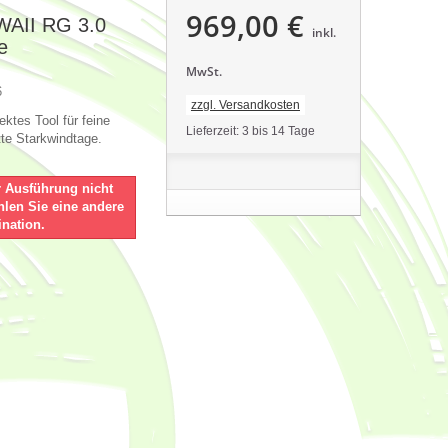
969,00 €
AII RG 3.0
inkl.
e
MwSt.
6
zzgl. Versandkosten
ektes Tool für feine
Lieferzeit: 3 bis 14 Tage
te Starkwindtage.
r Ausführung nicht
ählen Sie eine andere
nation.