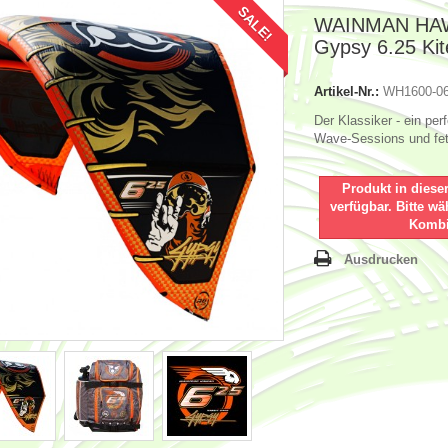
SALE!
WAINMAN HAW
Gypsy 6.25 Kit
Artikel-Nr.:
WH1600-0
Der Klassiker - ein perf
Wave-Sessions und fet
Produkt in diese
verfügbar. Bitte w
Kombi
Ausdrucken