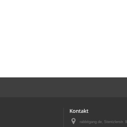
Kontakt
rabbitgang.de, Stentzlerstr.