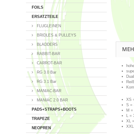
FOILS
ERSATZTEILE
FLUGLEINEN
BRIDLES & PULLEYS
BLADDERS
MEH
RABBIT-BAR
CARROT-BAR
hohe
supe
RG 3.0 Bar
Dual
RG 3.1 Bar
Reiß
Komp
MANIAC-BAR
XS =
MANIAC 2.0 BAR
S = 
PADS+STRAPS+BOOTS
M = 
L = 
TRAPEZE
XL =
XXL 
NEOPREN