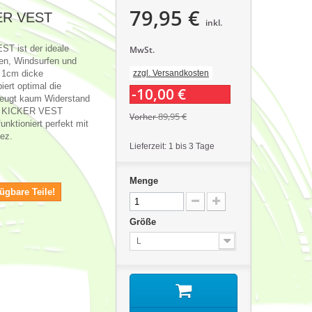
79,95 €
ER VEST
inkl.
T ist der ideale
MwSt.
ten, Windsurfen und
 1cm dicke
zzgl. Versandkosten
ert optimal die
-10,00 €
rzeugt kaum Widerstand
ne KICKER VEST
89,95 €
Vorher
nktioniert perfekt mit
pez.
Lieferzeit: 1 bis 3 Tage
Menge
ügbare Teile!
Größe
L