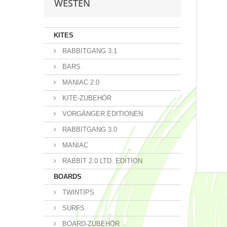
WESTEN
KITES
RABBITGANG 3.1
BARS
MANIAC 2.0
KITE-ZUBEHÖR
VORGÄNGER EDITIONEN
RABBITGANG 3.0
MANIAC
RABBIT 2.0 LTD. EDITION
BOARDS
TWINTIPS
SURFS
BOARD-ZUBEHÖR