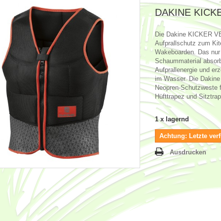
DAKINE KICK
Die Dakine KICKER VES
Aufprallschutz zum Ki
Wakeboarden. Das nur
Schaummaterial absorbi
Aufprallenergie und e
im Wasser. Die Daki
Neopren-Schutzweste fu
Hüfttrapez und Sitztra
1
x lagernd
Achtung: Letzte verf
Ausdrucken